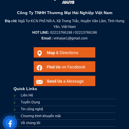
Công Ty TNHH Thương Mại Hải Nghiệp Việt Nam
Điạ chỉ:
Ngã Tư KCN Phố Nối A, Xã Trưng Trắc, Huyện Văn Lâm, Tỉnh Hưng
Yên, Việt Nam
HOT LINE:
02213766198 / 02213766196
Email :
vnhaiye1@gmail.com
Quick Links
Liên Hệ
Tuyển Dụng
Tin công nghệ
Chương trình khuyến mãi
Về chúng tôi