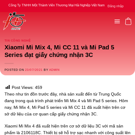
Skip
Công Ty TNHH Một Thành Viên Thương Mại Hải Nghiệp Việt Nam
Đăng nhập
to
content
TIN CÔNG NGHỆ
Xiaomi Mi Mix 4, Mi CC 11 và Mi Pad 5
Series đạt giấy chứng nhận 3C
POSTED ON
23/07/2021
BY
ADMIN
Post Views:
459
Theo như tin đồn trước đây, nhà sản xuất đến từ Trung Quốc
đang trong quá trình phát triển Mi Mix 4 và Mi Pad 5 series. Hôm
nay, Mi Mix 4, Mi Pad 5 series và Mi CC 11 đã xuất hiện trên cơ
sở dữ liệu của cơ quan cấp giấy chứng nhận 3C.
Xiaomi Mi Mix 4 đã xuất hiện trên cơ sở dữ liệu 3C với mã sản
phẩm là 2106118C. Thiết bị sẽ hỗ trợ sạc nhanh với công suất lên