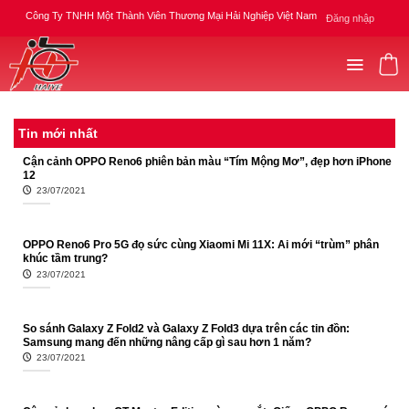
Skip
Công Ty TNHH Một Thành Viên Thương Mại Hải Nghiệp Việt Nam
Đăng nhập
to
content
Tin mới nhất
Cận cảnh OPPO Reno6 phiên bản màu “Tím Mộng Mơ”, đẹp hơn iPhone
12
23/07/2021
OPPO Reno6 Pro 5G đọ sức cùng Xiaomi Mi 11X: Ai mới “trùm” phân
khúc tầm trung?
23/07/2021
So sánh Galaxy Z Fold2 và Galaxy Z Fold3 dựa trên các tin đồn:
Samsung mang đến những nâng cấp gì sau hơn 1 năm?
23/07/2021