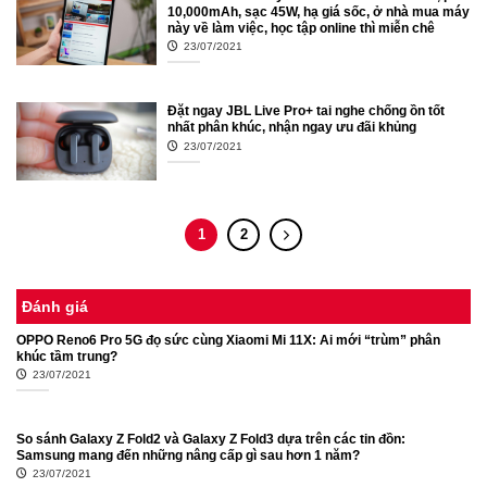
10,000mAh, sạc 45W, hạ giá sốc, ở nhà mua máy
này về làm việc, học tập online thì miễn chê
23/07/2021
Đặt ngay JBL Live Pro+ tai nghe chống ồn tốt
nhất phân khúc, nhận ngay ưu đãi khủng
23/07/2021
1
2
Đánh giá
OPPO Reno6 Pro 5G đọ sức cùng Xiaomi Mi 11X: Ai mới “trùm” phân
khúc tầm trung?
23/07/2021
So sánh Galaxy Z Fold2 và Galaxy Z Fold3 dựa trên các tin đồn:
Samsung mang đến những nâng cấp gì sau hơn 1 năm?
23/07/2021