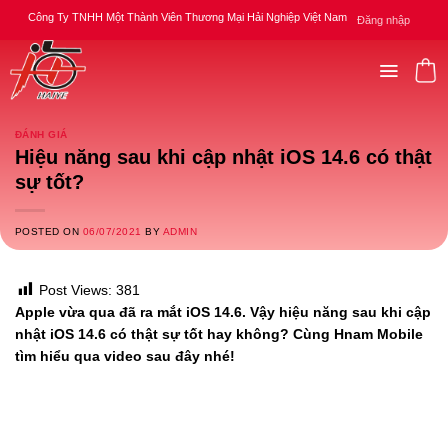
Skip
Công Ty TNHH Một Thành Viên Thương Mại Hải Nghiệp Việt Nam
Đăng nhập
to
content
ĐÁNH GIÁ
Hiệu năng sau khi cập nhật iOS 14.6 có thật
sự tốt?
POSTED ON
06/07/2021
BY
ADMIN
Post Views:
381
Apple vừa qua đã ra mắt iOS 14.6. Vậy hiệu năng sau khi cập
nhật iOS 14.6 có thật sự tốt hay không? Cùng Hnam Mobile
tìm hiểu qua video sau đây nhé!