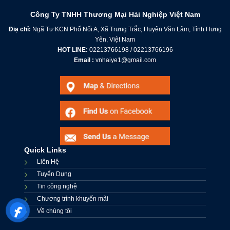
Công Ty TNHH Thương Mại Hải Nghiệp Việt Nam
Điạ chỉ:
Ngã Tư KCN Phố Nối A, Xã Trưng Trắc, Huyện Văn Lâm, Tỉnh Hưng
Yên, Việt Nam
HOT LINE:
02213766198 / 02213766196
Email :
vnhaiye1@gmail.com
Quick Links
Liên Hệ
Tuyển Dụng
Tin công nghệ
Chương trình khuyến mãi
Về chúng tôi