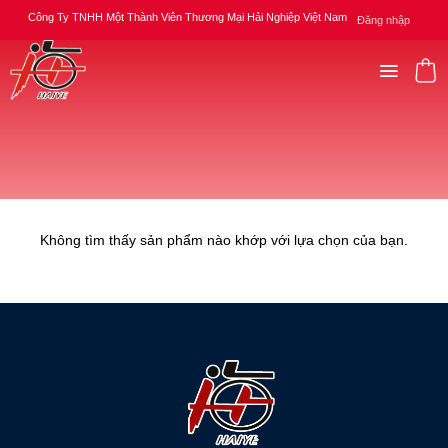
Skip
Công Ty TNHH Một Thành Viên Thương Mại Hải Nghiệp Việt Nam
Đăng nhập
to
content
Trang chủ
/
Thiết bị điện, điện
tử.
/
Nam Châm
LỌC
Không tìm thấy sản phẩm nào khớp với lựa chọn của bạn.