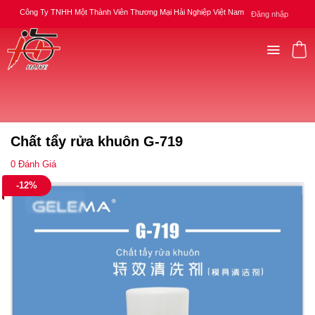
Skip
Công Ty TNHH Một Thành Viên Thương Mại Hải Nghiệp Việt Nam
Đăng nhập
to
content
Trang chủ
/
Chất tẩy rửa Gelema
Chất tẩy rửa khuôn G-719
0
Đánh Giá
-12%