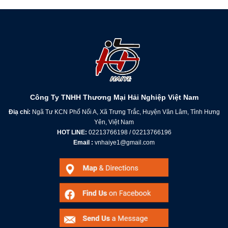
Công Ty TNHH Thương Mại Hải Nghiệp Việt Nam
Điạ chỉ:
Ngã Tư KCN Phố Nối A, Xã Trưng Trắc, Huyện Văn Lâm, Tỉnh Hưng
Yên, Việt Nam
HOT LINE:
02213766198 / 02213766196
Email :
vnhaiye1@gmail.com
00:00
00:10